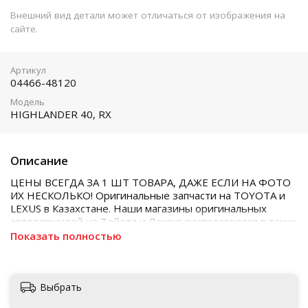
Внешний вид детали может отличаться от изображения на
сайте.
Артикул
04466-48120
Модель
HIGHLANDER 40, RX
Описание
ЦЕНЫ ВСЕГДА ЗА 1 ШТ ТОВАРА, ДАЖЕ ЕСЛИ НА ФОТО
ИХ НЕСКОЛЬКО! Оригинальные запчасти на TOYOTA и
LEXUS в Казахстане. Наши магазины оригинальных
автозапчастей на Тойота и Лексус располагаются в таких
городах как Алматы, Астана, Шымкент, Кызылорда и
Показать полностью
Актобе
Выбрать