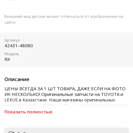
Внешний вид детали может отличаться от изображения на
сайте.
Артикул
42431-48080
Модель
RX
Описание
ЦЕНЫ ВСЕГДА ЗА 1 ШТ ТОВАРА, ДАЖЕ ЕСЛИ НА ФОТО
ИХ НЕСКОЛЬКО! Оригинальные запчасти на TOYOTA и
LEXUS в Казахстане. Наши магазины оригинальных
автозапчастей на Тойота и Лексус располагаются в таких
городах как Алматы, Астана, Шымкент, Кызылорда и
Показать полностью
Актобе