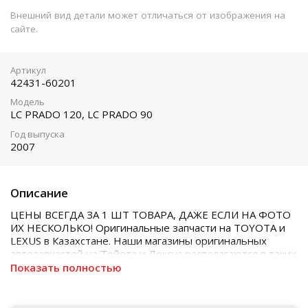
Внешний вид детали может отличаться от изображения на
сайте.
Артикул
42431-60201
Модель
LC PRADO 120, LC PRADO 90
Год выпуска
2007
Описание
ЦЕНЫ ВСЕГДА ЗА 1 ШТ ТОВАРА, ДАЖЕ ЕСЛИ НА ФОТО
ИХ НЕСКОЛЬКО! Оригинальные запчасти на TOYOTA и
LEXUS в Казахстане. Наши магазины оригинальных
автозапчастей на Тойота и Лексус располагаются в таких
городах как Алматы, Астана, Шымкент, Кызылорда и
Показать полностью
Актобе