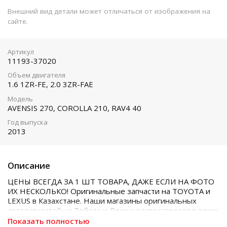
Внешний вид детали может отличаться от изображения на
сайте.
Артикул
11193-37020
Объем двигателя
1.6 1ZR-FE, 2.0 3ZR-FAE
Модель
AVENSIS 270, COROLLA 210, RAV4 40
Год выпуска
2013
Описание
ЦЕНЫ ВСЕГДА ЗА 1 ШТ ТОВАРА, ДАЖЕ ЕСЛИ НА ФОТО
ИХ НЕСКОЛЬКО! Оригинальные запчасти на TOYOTA и
LEXUS в Казахстане. Наши магазины оригинальных
автозапчастей на Тойота и Лексус располагаются в таких
городах как Алматы, Астана, Шымкент, Кызылорда и
Показать полностью