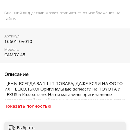
Внешний вид детали может отличаться от изображения на
сайте.
Артикул
16601-0V010
Модель
CAMRY 45
Описание
ЦЕНЫ ВСЕГДА ЗА 1 ШТ ТОВАРА, ДАЖЕ ЕСЛИ НА ФОТО
ИХ НЕСКОЛЬКО! Оригинальные запчасти на TOYOTA и
LEXUS в Казахстане. Наши магазины оригинальных
автозапчастей на Тойота и Лексус располагаются в таких
городах как Алматы, Астана, Шымкент, Кызылорда и
Показать полностью
Актобе
Выбрать