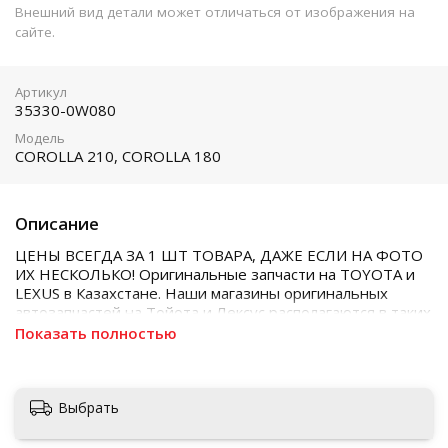
Внешний вид детали может отличаться от изображения на
сайте.
Артикул
35330-0W080
Модель
COROLLA 210, COROLLA 180
Описание
ЦЕНЫ ВСЕГДА ЗА 1 ШТ ТОВАРА, ДАЖЕ ЕСЛИ НА ФОТО
ИХ НЕСКОЛЬКО! Оригинальные запчасти на TOYOTA и
LEXUS в Казахстане. Наши магазины оригинальных
автозапчастей на Тойота и Лексус располагаются в таких
городах как Алматы, Астана, Шымкент, Кызылорда и
Показать полностью
Актобе
Выбрать