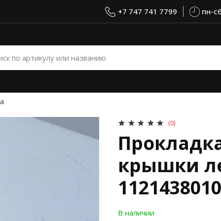
+7 747 741 7799
пн-сб
а
(0)
Прокладк
крышки ле
112143801
В наличии