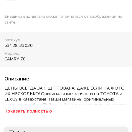
Внешний вид детали может отличаться от изображения на
сайте.
Артикул
53128-33030
Модель
CAMRY 70
Описание
ЦЕНЫ ВСЕГДА ЗА 1 ШТ ТОВАРА, ДАЖЕ ЕСЛИ НА ФОТО
ИХ НЕСКОЛЬКО! Оригинальные запчасти на TOYOTA и
LEXUS в Казахстане. Наши магазины оригинальных
автозапчастей на Тойота и Лексус располагаются в таких
городах как Алматы, Астана, Шымкент, Кызылорда и
Показать полностью
Актобе