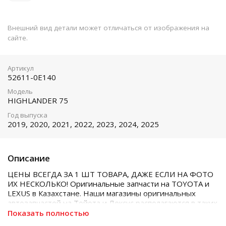
Внешний вид детали может отличаться от изображения на
сайте.
Артикул
52611-0E140
Модель
HIGHLANDER 75
Год выпуска
2019, 2020, 2021, 2022, 2023, 2024, 2025
Описание
ЦЕНЫ ВСЕГДА ЗА 1 ШТ ТОВАРА, ДАЖЕ ЕСЛИ НА ФОТО
ИХ НЕСКОЛЬКО! Оригинальные запчасти на TOYOTA и
LEXUS в Казахстане. Наши магазины оригинальных
автозапчастей на Тойота и Лексус располагаются в таких
городах как Алматы, Астана, Шымкент, Кызылорда и
Показать полностью
Актобе