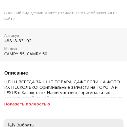
Внешний вид детали может отличаться от изображения на
сайте.
Артикул
48818-33102
Модель
CAMRY 55, CAMRY 50
Описание
ЦЕНЫ ВСЕГДА ЗА 1 ШТ ТОВАРА, ДАЖЕ ЕСЛИ НА ФОТО
ИХ НЕСКОЛЬКО! Оригинальные запчасти на TOYOTA и
LEXUS в Казахстане. Наши магазины оригинальных
автозапчастей на Тойота и Лексус располагаются в таких
городах как Алматы, Астана, Шымкент, Кызылорда и
Показать полностью
Актобе
Выбрать