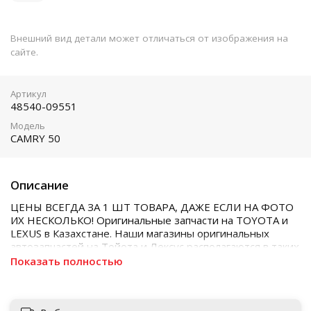
Внешний вид детали может отличаться от изображения на
сайте.
Артикул
48540-09551
Модель
CAMRY 50
Описание
ЦЕНЫ ВСЕГДА ЗА 1 ШТ ТОВАРА, ДАЖЕ ЕСЛИ НА ФОТО
ИХ НЕСКОЛЬКО! Оригинальные запчасти на TOYOTA и
LEXUS в Казахстане. Наши магазины оригинальных
автозапчастей на Тойота и Лексус располагаются в таких
городах как Алматы, Астана, Шымкент, Кызылорда и
Показать полностью
Актобе