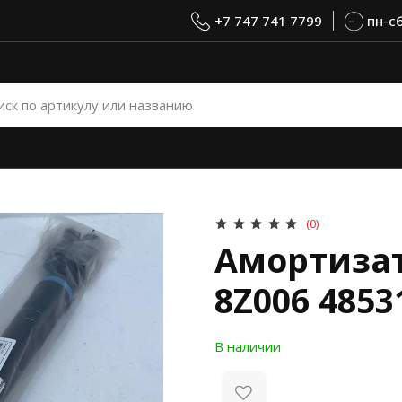
+7 747 741 7799
пн-сб
(0)
Амортизат
8Z006 4853
В наличии