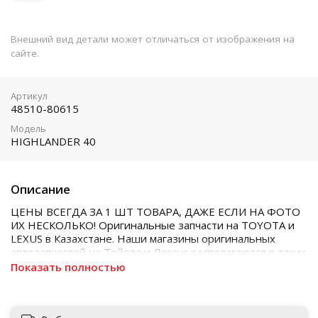
Внешний вид детали может отличаться от изображения на
сайте.
Артикул
48510-80615
Модель
HIGHLANDER 40
Описание
ЦЕНЫ ВСЕГДА ЗА 1 ШТ ТОВАРА, ДАЖЕ ЕСЛИ НА ФОТО
ИХ НЕСКОЛЬКО! Оригинальные запчасти на TOYOTA и
LEXUS в Казахстане. Наши магазины оригинальных
автозапчастей на Тойота и Лексус располагаются в таких
городах как Алматы, Астана, Шымкент, Кызылорда и
Показать полностью
Актобе