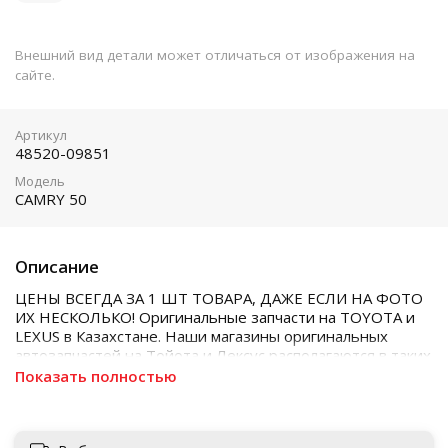
Внешний вид детали может отличаться от изображения на
сайте.
Артикул
48520-09851
Модель
CAMRY 50
Описание
ЦЕНЫ ВСЕГДА ЗА 1 ШТ ТОВАРА, ДАЖЕ ЕСЛИ НА ФОТО
ИХ НЕСКОЛЬКО! Оригинальные запчасти на TOYOTA и
LEXUS в Казахстане. Наши магазины оригинальных
автозапчастей на Тойота и Лексус располагаются в таких
городах как Алматы, Астана, Шымкент, Кызылорда и
Показать полностью
Актобе