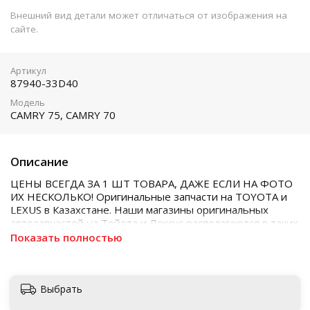
Внешний вид детали может отличаться от изображения на
сайте.
Артикул
87940-33D40
Модель
CAMRY 75, CAMRY 70
Описание
ЦЕНЫ ВСЕГДА ЗА 1 ШТ ТОВАРА, ДАЖЕ ЕСЛИ НА ФОТО
ИХ НЕСКОЛЬКО! Оригинальные запчасти на TOYOTA и
LEXUS в Казахстане. Наши магазины оригинальных
автозапчастей на Тойота и Лексус располагаются в таких
городах как Алматы, Астана, Шымкент, Кызылорда и
Показать полностью
Актобе
Выбрать