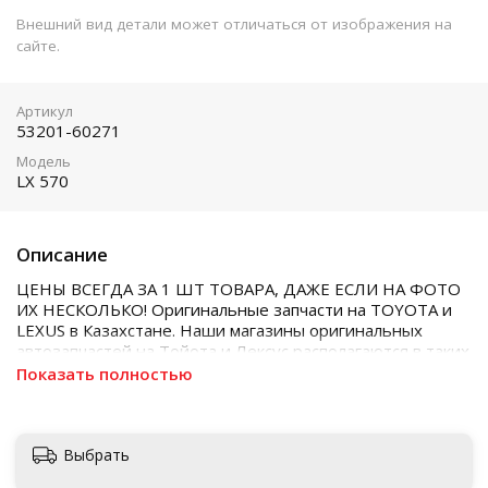
Внешний вид детали может отличаться от изображения на
сайте.
Артикул
53201-60271
Модель
LX 570
Описание
ЦЕНЫ ВСЕГДА ЗА 1 ШТ ТОВАРА, ДАЖЕ ЕСЛИ НА ФОТО
ИХ НЕСКОЛЬКО! Оригинальные запчасти на TOYOTA и
LEXUS в Казахстане. Наши магазины оригинальных
автозапчастей на Тойота и Лексус располагаются в таких
городах как Алматы, Астана, Шымкент, Кызылорда и
Показать полностью
Актобе
Выбрать