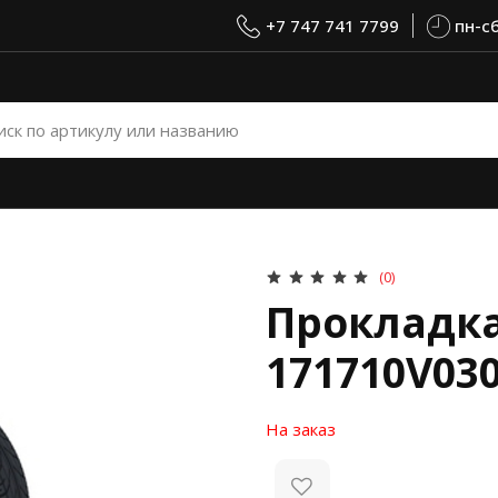
+7 747 741 7799
пн-сб
(0)
Прокладка
171710V03
На заказ