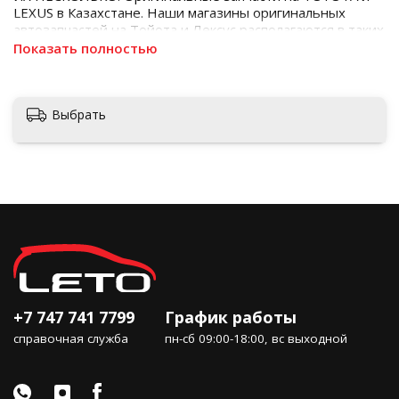
LEXUS в Казахстане. Наши магазины оригинальных
автозапчастей на Тойота и Лексус располагаются в таких
городах как Алматы, Астана, Шымкент, Кызылорда и
Показать полностью
Актобе
Выбрать
+7 747 741 7799
График работы
справочная служба
пн-сб 09:00-18:00, вс выходной