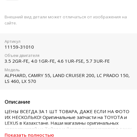
Внешний вид детали может отличаться от изображения на
сайте.
Артикул
11159-31010
Объем двигателя
3.5 2GR-FE, 4.0 1GR-FE, 4.6 1UR-FSE, 5.7 3UR-FE
Модель
ALPHARD, CAMRY 55, LAND CRUISER 200, LC PRADO 150,
LS 460, LX 570
Описание
ЦЕНЫ ВСЕГДА ЗА 1 ШТ ТОВАРА, ДАЖЕ ЕСЛИ НА ФОТО
ИХ НЕСКОЛЬКО! Оригинальные запчасти на TOYOTA и
LEXUS в Казахстане. Наши магазины оригинальных
автозапчастей на Тойота и Лексус располагаются в таких
городах как Алматы, Астана, Шымкент, Кызылорда и
Показать полностью