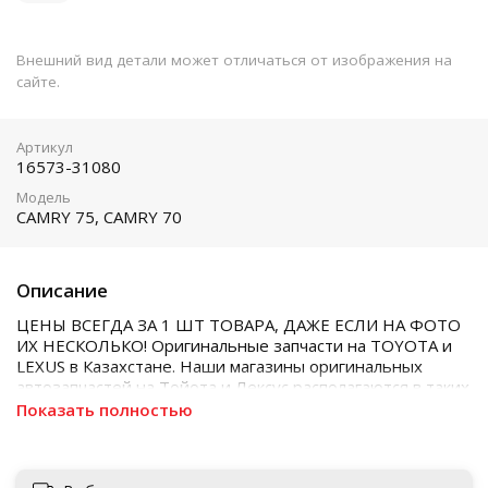
Внешний вид детали может отличаться от изображения на
сайте.
Артикул
16573-31080
Модель
CAMRY 75, CAMRY 70
Описание
ЦЕНЫ ВСЕГДА ЗА 1 ШТ ТОВАРА, ДАЖЕ ЕСЛИ НА ФОТО
ИХ НЕСКОЛЬКО! Оригинальные запчасти на TOYOTA и
LEXUS в Казахстане. Наши магазины оригинальных
автозапчастей на Тойота и Лексус располагаются в таких
городах как Алматы, Астана, Шымкент, Кызылорда и
Показать полностью
Актобе