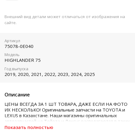
Внешний вид детали может отличаться от изображения на
сайте.
Артикул
75078-0E040
Модель
HIGHLANDER 75
Год выпуска
2019, 2020, 2021, 2022, 2023, 2024, 2025
Описание
ЦЕНЫ ВСЕГДА ЗА 1 ШТ ТОВАРА, ДАЖЕ ЕСЛИ НА ФОТО
ИХ НЕСКОЛЬКО! Оригинальные запчасти на TOYOTA и
LEXUS в Казахстане. Наши магазины оригинальных
автозапчастей на Тойота и Лексус располагаются в таких
городах как Алматы, Астана, Шымкент, Кызылорда и
Показать полностью
Актобе