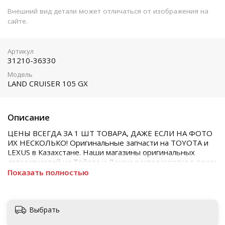
Внешний вид детали может отличаться от изображения на
сайте.
Артикул
31210-36330
Модель
LAND CRUISER 105 GX
Описание
ЦЕНЫ ВСЕГДА ЗА 1 ШТ ТОВАРА, ДАЖЕ ЕСЛИ НА ФОТО
ИХ НЕСКОЛЬКО! Оригинальные запчасти на TOYOTA и
LEXUS в Казахстане. Наши магазины оригинальных
автозапчастей на Тойота и Лексус располагаются в таких
городах как Алматы, Астана, Шымкент, Кызылорда и
Показать полностью
Актобе
Выбрать