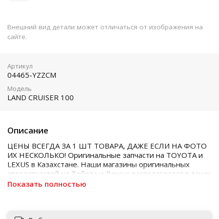
Внешний вид детали может отличаться от изображения на
сайте.
Артикул
04465-YZZCM
Модель
LAND CRUISER 100
Описание
ЦЕНЫ ВСЕГДА ЗА 1 ШТ ТОВАРА, ДАЖЕ ЕСЛИ НА ФОТО
ИХ НЕСКОЛЬКО! Оригинальные запчасти на TOYOTA и
LEXUS в Казахстане. Наши магазины оригинальных
автозапчастей на Тойота и Лексус располагаются в таких
городах как Алматы, Астана, Шымкент, Кызылорда и
Показать полностью
Актобе