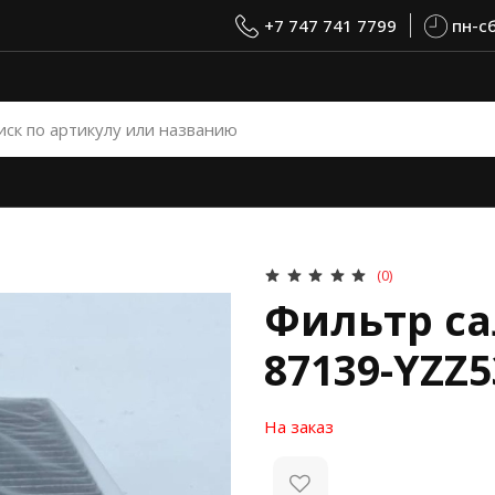
+7 747 741 7799
пн-сб
(0)
Фильтр са
87139-YZZ5
На заказ