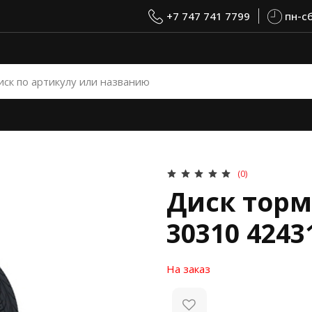
+7 747 741 7799
пн-сб
(0)
Диск торм
30310 4243
На заказ