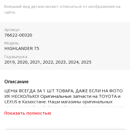
Внешний вид детали может отличаться от изображения на
сайте.
Артикул
76622-0E020
Модель
HIGHLANDER 75
Год выпуска
2019, 2020, 2021, 2022, 2023, 2024, 2025
Описание
ЦЕНЫ ВСЕГДА ЗА 1 ШТ ТОВАРА, ДАЖЕ ЕСЛИ НА ФОТО
ИХ НЕСКОЛЬКО! Оригинальные запчасти на TOYOTA и
LEXUS в Казахстане. Наши магазины оригинальных
автозапчастей на Тойота и Лексус располагаются в таких
городах как Алматы, Астана, Шымкент, Кызылорда и
Показать полностью
Актобе