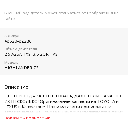
Внешний вид детали может отличаться от изображения на
сайте.
Артикул
48520-8Z286
Объем двигателя
2.5 A25A-FXS, 3.5 2GR-FKS
Модель
HIGHLANDER 75
Описание
ЦЕНЫ ВСЕГДА ЗА 1 ШТ ТОВАРА, ДАЖЕ ЕСЛИ НА ФОТО
ИХ НЕСКОЛЬКО! Оригинальные запчасти на TOYOTA и
LEXUS в Казахстане. Наши магазины оригинальных
автозапчастей на Тойота и Лексус располагаются в таких
городах как Алматы, Астана, Шымкент, Кызылорда и
Показать полностью
Актобе